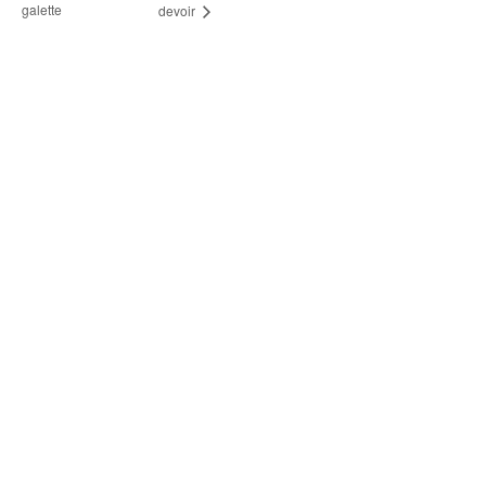
galette
devoir
Nous contacter
contact@conqueyrac.fr