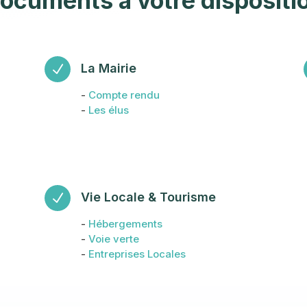
ocuments à votre dispositi
La Mairie
N
-
Compte rendu
-
Les élus
Vie Locale & Tourisme
N
-
Hébergements
-
Voie verte
-
Entreprises Locales