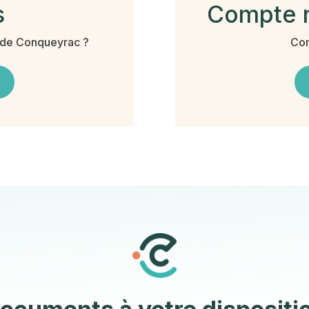
s
Compte r
e de Conqueyrac ?
Com