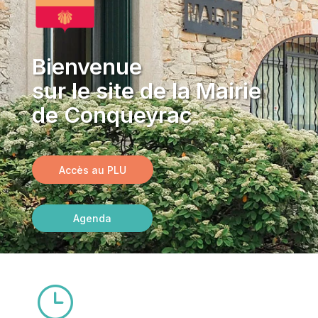
Bienvenue
sur le site de la Mairie
de Conqueyrac
Accès au PLU
Agenda
}