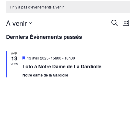
Il n’y a pas d’évènements à venir.
Rech
Na
À venir
Recherche
Liste
de
et
Sélectionnez
Derniers Évènements passés
vu
une
navig
Év
date.
de
AVR
13
Mis
13 avril 2025- 15h00
-
18h30
vues
en
2025
Loto à Notre Dame de La Gardiolle
avant
Évèn
Notre dame de la Gardiolle